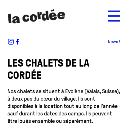
Accueil
News !
Camp d'Octobre
L'association
LES CHALETS DE LA
Les inscriptions pour le camp d'octobre
(Grimpe à Saou) sont ouvertes.
CORDÉE
Camps
Photos
Nos chalets se situent à Evolène (Valais, Suisse),
à deux pas du cœur du village. Ils sont
disponibles à la location tout au long de l’année
Chalets / Location
sauf durant les dates des camps. Ils peuvent
Description des chalets
être loués ensemble ou séparément.