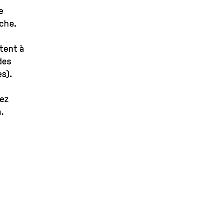
e
oche.
ntent à
des
s).
vez
.