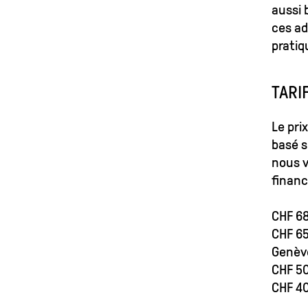
aussi 
ces ad
pratiq
TARI
Le pri
basé su
nous v
financ
CHF 68
CHF 65
Genèv
CHF 50
CHF 40