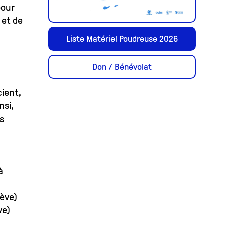
pour
 et de
Liste Matériel Poudreuse 2026
Don / Bénévolat
cient,
nsi,
s
à
nève)
ve)