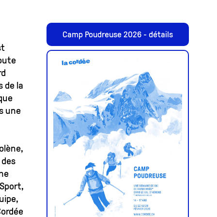
Camp Poudreuse 2026 - détails
st
toute
rd
s de la
sque
ns une
olène,
 des
une
Sport,
uipe,
 Cordée