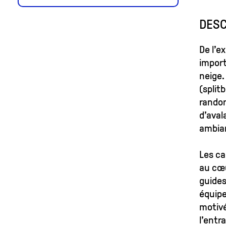
DESC
De l’e
import
neige.
(split
randon
d’aval
ambian
Les ca
au cœu
guides
équipe
motivé
l’entr