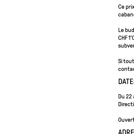
Ce pri
cabane
Le bud
CHF 1’
subven
Si tou
conta
DATE
Du 22 
Direct
Ouvert
ADRE